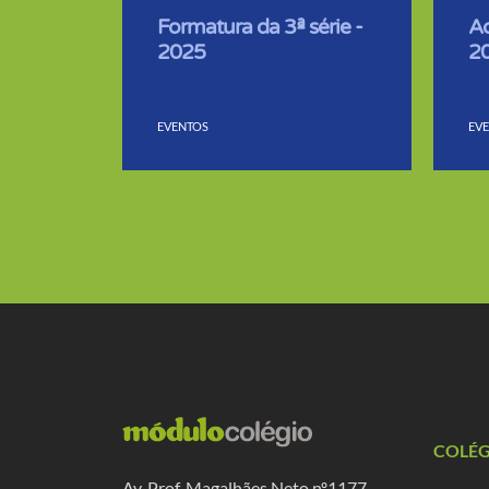
Formatura da 3ª série -
A
2025
2
EVENTOS
EV
COLÉ
Av. Prof. Magalhães Neto nº1177 -