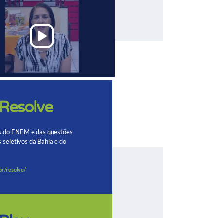
 Resolve
s
do ENEM e das questões
s seletivos
da Bahia e do
br/resolve/