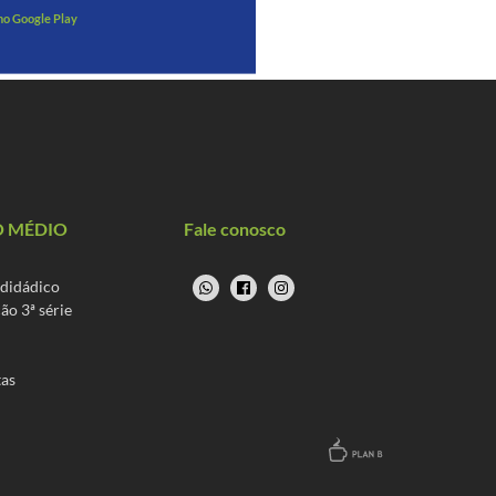
 no Google Play
O MÉDIO
Fale conosco
 didádico
ão 3ª série
tas