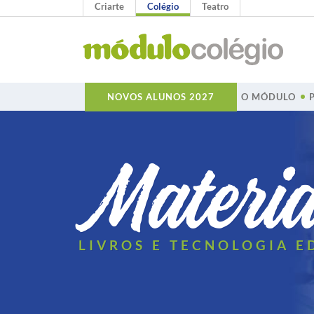
Criarte
Colégio
Teatro
O MÓDULO
NOVOS ALUNOS 2027
Materia
LIVROS E TECNOLOGIA 