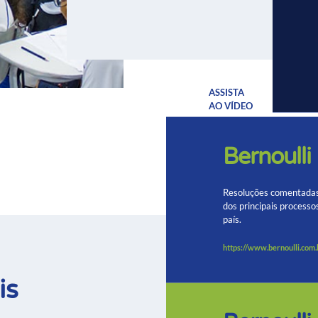
ASSISTA
AO VÍDEO
Bernoulli
Resoluções comentada
dos principais processo
país.
https://www.bernoulli.com.
is