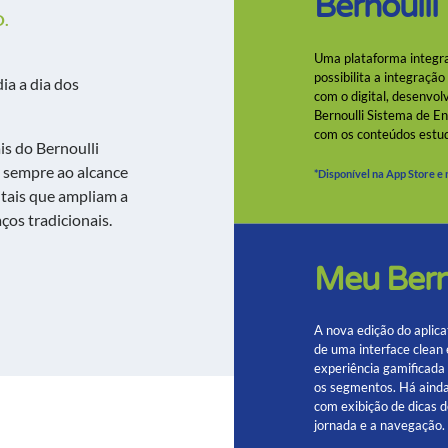
Bernoulli
.
Uma plataforma integra
possibilita a integraçã
ia a dia dos
com o digital, desenvolv
Bernoulli Sistema de E
com os conteúdos estu
is do
Bernoulli
sempre ao alcance
*Disponível na App Store e
itais
que ampliam a
ços tradicionais.
Meu Bern
A nova edição do aplica
de uma interface clean e
experiência gamificada
os segmentos. Há ainda
com exibição de dicas d
jornada e a navegação.