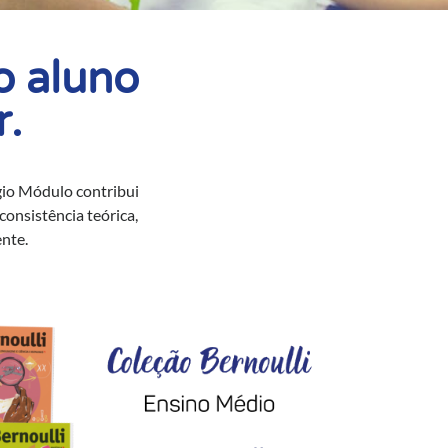
o aluno
r.
égio Módulo contribui
onsistência teórica,
nte.