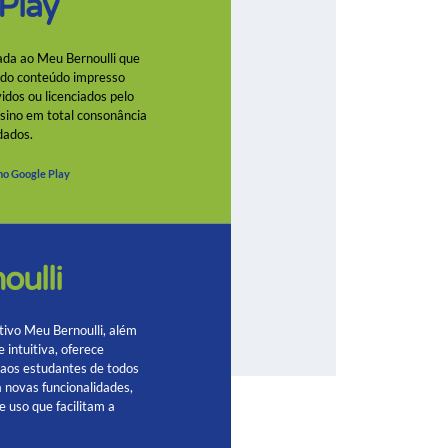
 Play
da ao Meu Bernoulli que
o do conteúdo impresso
idos ou licenciados pelo
nsino em total consonância
dados.
 no Google Play
oulli
tivo Meu Bernoulli, além
 intuitiva, oferece
 aos estudantes de todos
 novas funcionalidades,
e uso que facilitam a