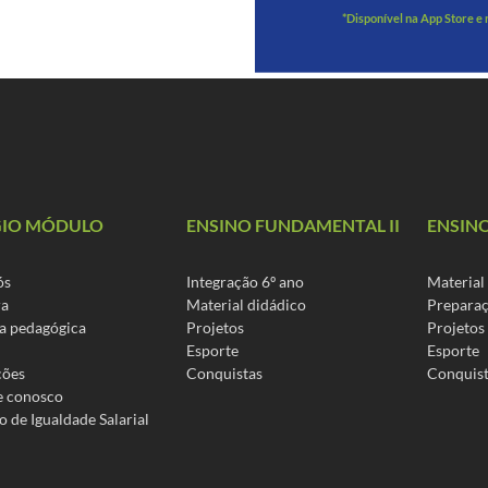
*Disponível na App Store e
GIO MÓDULO
ENSINO FUNDAMENTAL II
ENSIN
ós
Integração 6º ano
Material
ra
Material didádico
Preparaç
a pedagógica
Projetos
Projetos
Esporte
Esporte
cões
Conquistas
Conquis
e conosco
o de Igualdade Salarial