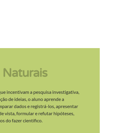
 Naturais
e incentivam a pesquisa investigativa,
ção de ideias, o aluno aprende a
mparar dados e registrá-los, apresentar
 vista, formular e refutar hipóteses,
 do fazer científico.