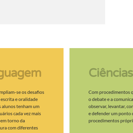
inguagem
Ciências
ampliam-se os desafios
Com procedimentos qu
 escrita e oralidade
o debate e a comunica
os alunos tenham um
observar, levantar, co
uários cada vez mais
e defender um ponto de
 em torno da
procedimentos próprios
tura com diferentes