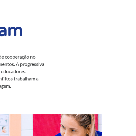
uam
 de cooperação no
mentos. A progressiva
s educadores.
nflitos trabalham a
agem.