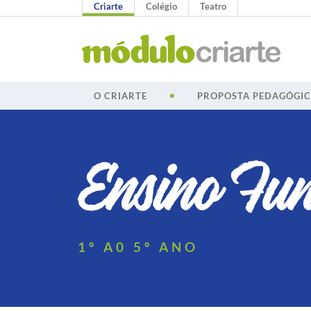
Criarte
Colégio
Teatro
O CRIARTE
PROPOSTA PEDAGÓGI
Ensino
Fun
1º A0 5º ANO