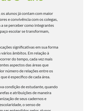
 os alunos já contam com maior
res e convivência com os colegas,
 a se perceber como integrantes
spaço escolar se transformam,
icações significativas em sua forma
vários âmbitos. Em relação à
ecorrer do tempo, cada vez mais
rentes aspectos das áreas que
ior número de relações entre os
que é específico de cada área.
ova condição de estudante, quando
arefas e atribuições de maneira
nização de seus cadernos e
escolaridade, o senso de
m ser entendidos pelos alunos